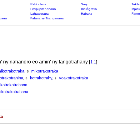
Rakibolana
Sary
Takil
Fitsipi-pitenenana
Bibliôgrafia
Mpiar
Lahatsoratra
Habaka
Fanon
bana
Fafana sy Tsanganana
n' ny nahandro eo amin' ny fangotrahany
[
1.1
]
ikotrakotraka
,
mikotrakotraka
6
otrakotrahina
,
kotrakotrahy
,
voakotrakotraka
8
9
ikotrakotrahana
fikotrakotrahana
ka