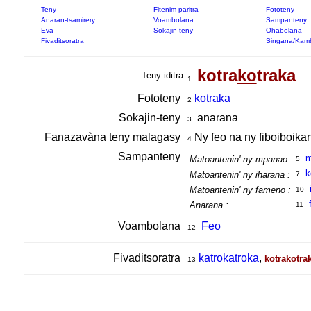
Teny
Fitenim-paritra
Fototeny
Anaran-tsamirery
Voambolana
Sampanteny
Eva
Sokajin-teny
Ohabolana
Fivaditsoratra
Singana/Kam
kotra
ko
traka
Teny iditra
1
Fototeny
ko
traka
2
Sokajin-teny
anarana
3
Fanazavàna teny malagasy
Ny feo na ny fiboiboika
4
Sampanteny
m
Matoantenin' ny mpanao :
5
k
Matoantenin' ny iharana :
7
Matoantenin' ny fameno :
10
Anarana :
11
Voambolana
Feo
12
Fivaditsoratra
katrokatroka
,
kotrakotra
13