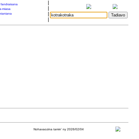
|
a fandraisana
|
a-miasa
|
taniana
|
Nohavaozina tamin' ny 2026/02/04