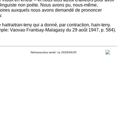
linguiste non poète.
Nous avons pu, nous-même,
ratoires auxquels nous avons demandé de prononcer
y.
 haitraitran-teny qui a donné, par contraction, hain-teny.
exemple: Vaovao Frantsay-Malagasy du 29 août 1947, p. 584).
Nohavaozina tamin' ny 2026/04/20