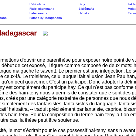
Rakibolana
Sary
Takil
Fitsipi-pitenenana
Bibliôgrafia
Mpiar
Lahatsoratra
Habaka
Fanon
bana
Fafana sy Tsanganana
Madagascar
ettons d'ouvrir une parenthèse pour exposer notre point de vu
 début de cet exposé, il figure comme composé de deux mots: h
langue malgache le savent). Le premier est une interjection. Le se
 ceux-là. Le troisième, celui auquel fait allusion Jean Paulhan, s
, qu'on peut gouverner.
C'est un participe. Donc adopter la défi
teny est complément du participe hay. Ce qui n'est pas conforme à 
me des hain-teny nous a permis de constater que e sont des po
s, créés par une catégorie restreinte de personnes que nous d
t simplement des fantaisistes, fantaisistes du language, fantaisi
tif haitraitra, -- traduit précisément par fantaisie, caprice, bi
es hain-teny. Pour la composition du terme hain-teny, a-t-on emp
tre cas, la thèse peut être soutenue.
usité, le mot s'écrirait pour le cas possessif hai-teny, sans n avan
zai-pantsika, etc.
Il paraît vraisemblable que Jean Paulhan ait été 