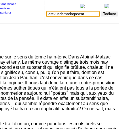
|
a fandraisana
|
a-miasa
|
taniana
|
e sur le sens du terme hain-teny.
Dans Albinal-Malzac
ay et teny. Le même ouvrage distingue trois mots hay
cond est un substantif qui signifie brûlure, chaleur.
Il ne
ignifie: su, connu, pu, qu'on peut faire, dont on est
nition Jean Paulhan, c'est convenir que dans ce cas
la logique. Il nous faut donc faire une contre-proposition.
èmes authentiques qui n'étaient pas tous à la portée de
énommerions aujourd'hui "poètes" mais qui, aux yeux du
stes de la pensée.
Il existe en effet un substantif haitra,
zarreries -- qui semble répondre exactement au sens que
loyé haitra ou son duplicatif haitraitra?
On ne sait, mais
t le trait d'union, comme pour tous les mots brefs se
induit en erreur -- et nous tous aussi d'ailleurs pour avoir