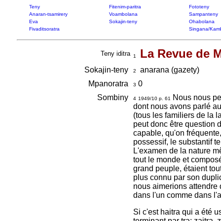
Teny
Fitenim-paritra
Fototeny
Anaran-tsamirery
Voambolana
Sampanteny
Eva
Sokajin-teny
Ohabolana
Fivaditsoratra
Singana/Kam
La Revue de 
Teny iditra
1
Sokajin-teny
anarana (gazety)
2
Mpanoratra
0
3
Sombiny
Nous nous perm
4
1949/10 p. 61
dont nous avons parlé au
(tous les familiers de la 
peut donc être question de
capable, qu'on fréquente
possessif, le substantif 
L'examen de la nature mê
tout le monde et composé
grand peuple, étaient tou
plus connu par son duplica
nous aimerions attendre d
dans l'un comme dans l'au
Si c'est haitra qui a été 
terminant par tra: zaitra, 