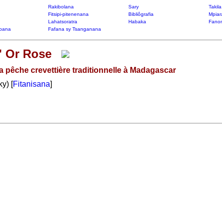
Rakibolana
Sary
Takil
Fitsipi-pitenenana
Bibliôgrafia
Mpiar
Lahatsoratra
Habaka
Fanon
bana
Fafana sy Tsanganana
' Or Rose
a pêche crevettière traditionnelle à Madagascar
y) [
Fitanisana
]