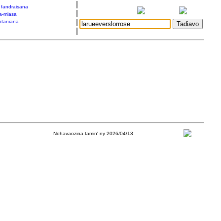
|
a fandraisana
|
a-miasa
|
taniana
|
Nohavaozina tamin' ny 2026/04/13