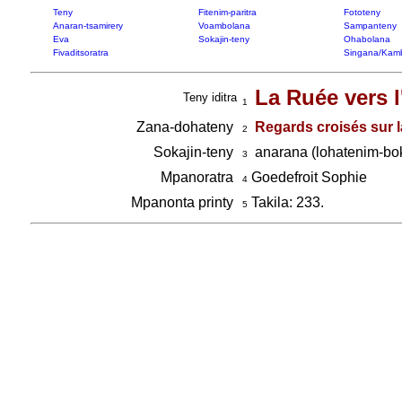
Teny
Fitenim-paritra
Fototeny
Anaran-tsamirery
Voambolana
Sampanteny
Eva
Sokajin-teny
Ohabolana
Fivaditsoratra
Singana/Kam
La Ruée vers l
Teny iditra
1
Zana-dohateny
Regards croisés sur l
2
Sokajin-teny
anarana (lohatenim-bok
3
Mpanoratra
Goedefroit Sophie
4
Mpanonta printy
Takila: 233.
5