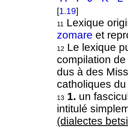
[
1.19
]
Lexique origi
11
zomare
et repr
Le lexique pub
12
compilation de 
dus à des Miss
catholiques du
1.
un fascicu
13
intitulé simpl
(dialectes bet