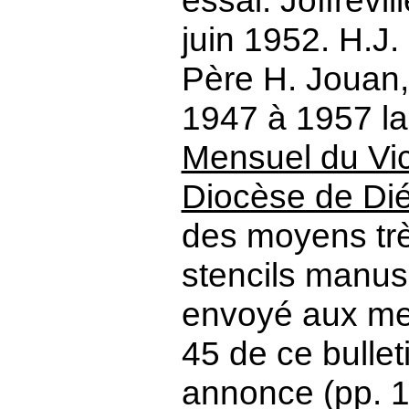
essai. Joffrevill
juin 1952. H.J.
Père H. Jouan, 
1947 à 1957 la
Mensuel du Vic
Diocèse de Di
des moyens trè
stencils manusc
envoyé aux me
45 de ce bulleti
annonce (pp. 17