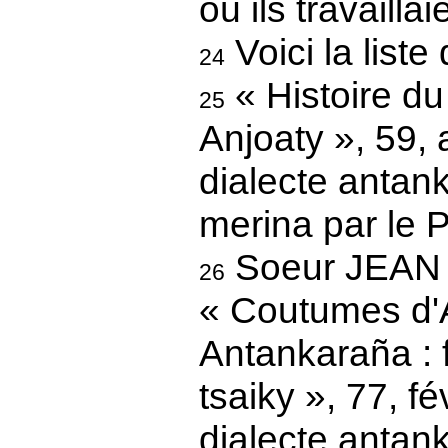
où ils travaillai
Voici la liste 
24
« Histoire du
25
Anjoaty », 59,
dialecte antan
merina par le 
Soeur JEAN
26
« Coutumes d'A
Antankaraña :
tsaiky », 77, f
dialecte antan