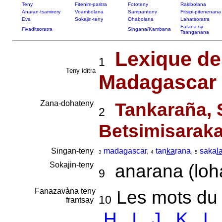
Teny
Fitenim-paritra
Fototeny
Rakibolana
Anaran-tsamirery
Voambolana
Sampanteny
Fitsipi-pitenenana
Eva
Sokajin-teny
Ohabolana
Lahatsoratra
Fafana sy
Fivaditsoratra
Singana/Kambana
Tsanganana
Lexique de
1
Teny iditra
Madagascar
Zana-dohateny
Tankaraña, 
2
Betsimisaraka
Singan-teny
madagascar
,
tan
ka
rana
,
saka
l
3
4
5
Sokajin-teny
anarana (loha
9
Fanazavàna teny
Les mots du 
10
frantsay
H
I
J
K
L