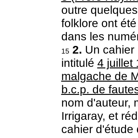
outre quelques
folklore ont ét
dans les numé
2.
Un cahier 
15
intitulé
4 juille
malgache de Ma
b.c.p. de faute
nom d'auteur, m
Irrigaray, et ré
cahier d'étude 