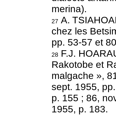
merina).
A. TSIAHOAN
27
chez les Betsim
pp. 53-57 et 80
F.J. HOARAU
28
Rakotobe et Ra
malgache », 81,
sept. 1955, pp.
p. 155 ; 86, no
1955, p. 183.