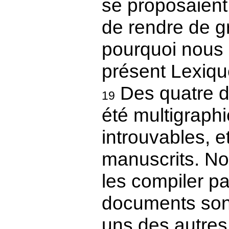
se proposaient,
de rendre de g
pourquoi nous a
présent Lexiqu
Des quatre do
19
été multigraphi
introuvables, e
manuscrits. Nou
les compiler par
documents sont
uns des autres