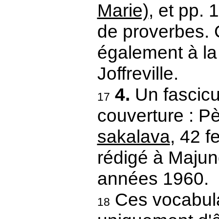
Marie)
, et pp.
de proverbes. 
également à la
Joffreville.
4.
Un fascicu
17
couverture : P
sakalava
, 42 f
rédigé à Majun
années 1960.
Ces vocabula
18