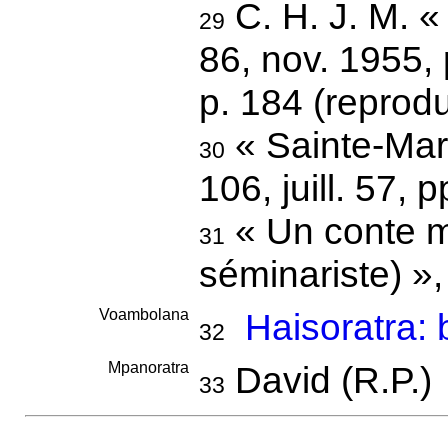
C. H. J. M. 
29
86, nov. 1955,
p. 184 (reprodu
« Sainte-Mari
30
106, juill. 57, 
« Un conte m
31
séminariste) »,
Voambolana
Haisoratra:
32
Mpanoratra
David (R.P.)
33