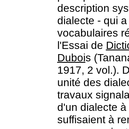
description sy
dialecte - qui a
vocabulaires r
l'Essai de
Dict
Duboi
s (Tanana
1917, 2 vol.). 
unité des dial
travaux signal
d'un dialecte 
suffisaient à r