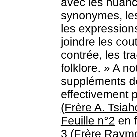
avec les nuanc
synonymes, les 
les expressions
joindre les cou
contrée, les tr
folklore. » A n
suppléments d
effectivement 
(Frère A. Tsia
Feuille n°2
en f
3 (Frère Raym