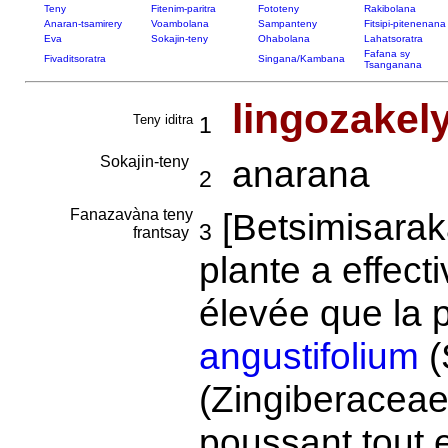
Teny
Fitenim-paritra
Fototeny
Rakibolana
Anaran-tsamirery
Voambolana
Sampanteny
Fitsipi-pitenenana
Eva
Sokajin-teny
Ohabolana
Lahatsoratra
Fafana sy
Fivaditsoratra
Singana/Kambana
Tsanganana
lingozakel
Teny iditra
1
Sokajin-teny
anarana
2
Fanazavàna teny
[Betsimisarak
3
frantsay
plante a effect
élevée que la 
angustifolium
(
(Zingiberaceae)
poussant tout e