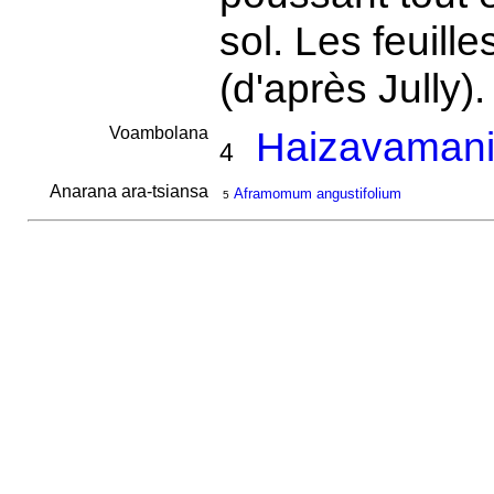
sol. Les feuill
(d'après Jully)
Voambolana
Haizavamani
4
Anarana ara-tsiansa
Aframomum angustifolium
5