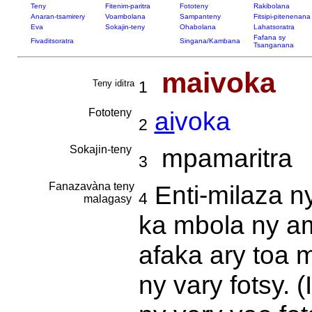
Teny
Fitenim-paritra
Fototeny
Rakibolana
Anaran-tsamirery
Voambolana
Sampanteny
Fitsipi-pitenenana
Eva
Sokajin-teny
Ohabolana
Lahatsoratra
Fafana sy
Fivaditsoratra
Singana/Kambana
Tsanganana
maivoka
Teny iditra
1
Fototeny
ai
voka
2
Sokajin-teny
mpamaritra
3
Fanazavàna teny
Enti-milaza n
4
malagasy
ka mbola ny a
afaka ary toa 
ny vary fotsy. 