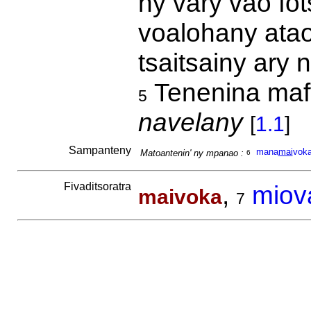
ny vary vao fot
voalohany ata
tsaitsainy ary 
Tenenina maf
5
navelany
[
1.1
]
Sampanteny
mana
mai
vok
Matoantenin' ny mpanao :
6
Fivaditsoratra
,
miov
maivoka
7