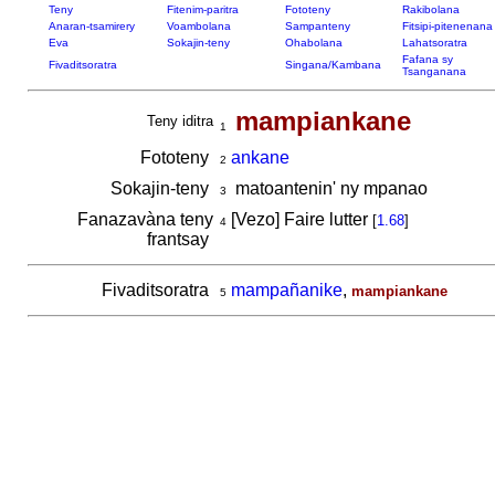
Teny
Fitenim-paritra
Fototeny
Rakibolana
Anaran-tsamirery
Voambolana
Sampanteny
Fitsipi-pitenenana
Eva
Sokajin-teny
Ohabolana
Lahatsoratra
Fafana sy
Fivaditsoratra
Singana/Kambana
Tsanganana
mampiankane
Teny iditra
1
Fototeny
ankane
2
Sokajin-teny
matoantenin' ny mpanao
3
Fanazavàna teny
[Vezo] Faire lutter
[
1.68
]
4
frantsay
Fivaditsoratra
mampañanike
,
mampiankane
5