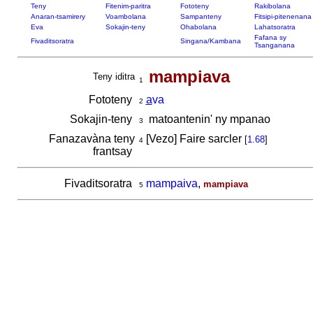
Teny
Fitenim-paritra
Fototeny
Rakibolana
Anaran-tsamirery
Voambolana
Sampanteny
Fitsipi-pitenenana
Eva
Sokajin-teny
Ohabolana
Lahatsoratra
Fafana sy
Fivaditsoratra
Singana/Kambana
Tsanganana
mampiava
Teny iditra
1
Fototeny
a
va
2
Sokajin-teny
matoantenin' ny mpanao
3
Fanazavàna teny
[Vezo] Faire sarcler
[
1.68
]
4
frantsay
Fivaditsoratra
mampaiva
,
mampiava
5