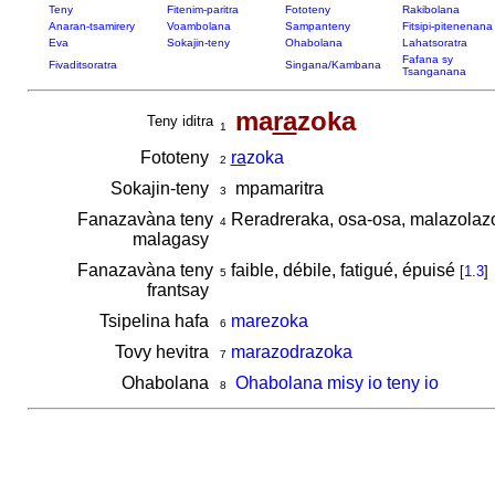
Teny
Fitenim-paritra
Fototeny
Rakibolana
Anaran-tsamirery
Voambolana
Sampanteny
Fitsipi-pitenenana
Eva
Sokajin-teny
Ohabolana
Lahatsoratra
Fafana sy
Fivaditsoratra
Singana/Kambana
Tsanganana
ma
ra
zoka
Teny iditra
1
Fototeny
ra
zoka
2
Sokajin-teny
mpamaritra
3
Fanazavàna teny
Reradreraka, osa-osa, malazola
4
malagasy
Fanazavàna teny
faible, débile, fatigué, épuisé
[
1.3
]
5
frantsay
Tsipelina hafa
marezoka
6
Tovy hevitra
marazodrazoka
7
Ohabolana
Ohabolana misy io teny io
8