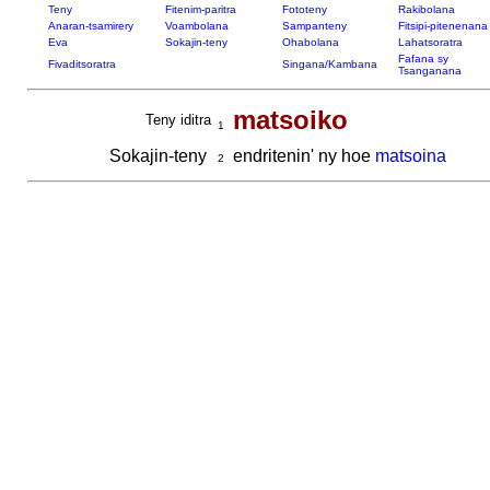
Teny
Fitenim-paritra
Fototeny
Rakibolana
Anaran-tsamirery
Voambolana
Sampanteny
Fitsipi-pitenenana
Eva
Sokajin-teny
Ohabolana
Lahatsoratra
Fafana sy
Fivaditsoratra
Singana/Kambana
Tsanganana
matsoiko
Teny iditra
1
Sokajin-teny
endritenin' ny hoe
matsoina
2