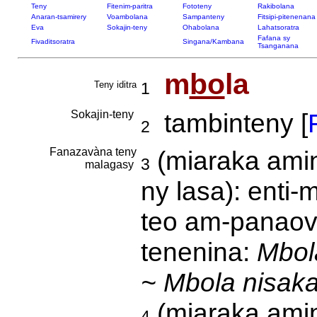
Teny
Fitenim-paritra
Fototeny
Rakibolana
Anaran-tsamirery
Voambolana
Sampanteny
Fitsipi-pitenenana
Eva
Sokajin-teny
Ohabolana
Lahatsoratra
Fafana sy
Fivaditsoratra
Singana/Kambana
Tsanganana
m
bo
la
Teny iditra
1
Sokajin-teny
tambinteny [
2
Fanazavàna teny
(miaraka amin
3
malagasy
ny lasa): enti
teo am-panaova
tenenina:
Mbol
~ Mbola nisaka
(miaraka amin'
4