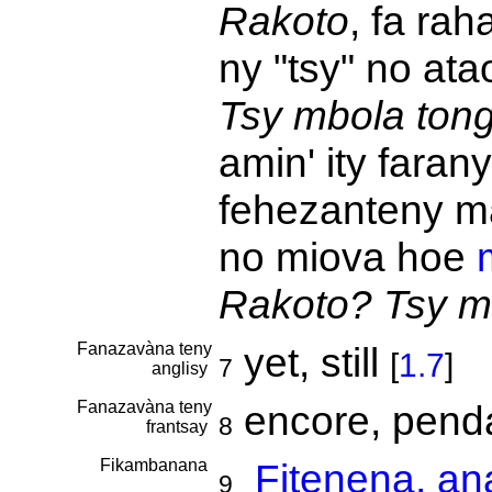
Rakoto
, fa ra
ny "tsy" no ata
Tsy mbola tong
amin' ity farany
fehezanteny ma
no miova hoe
Rakoto? Tsy m
Fanazavàna teny
yet, still
[
1.7
]
7
anglisy
Fanazavàna teny
encore, pend
8
frantsay
Fikambanana
Fitenena, an
9