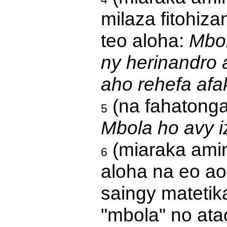
milaza fitohiza
teo aloha:
Mbol
ny herinandro 
aho rehefa afak
(na fahatonga
5
Mbola ho avy i
(miaraka amin
6
aloha na eo aor
saingy matetika
"mbola" no ata