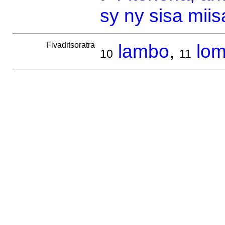
sy ny sisa mii
Fivaditsoratra
lambo
,
lo
10
11