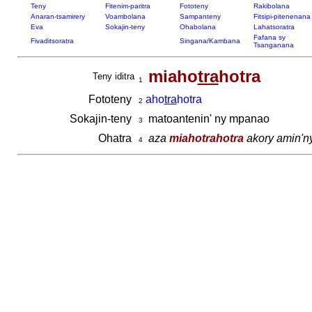
Teny
Fitenim-paritra
Fototeny
Rakibolana
Anaran-tsamirery
Voambolana
Sampanteny
Fitsipi-pitenenana
Eva
Sokajin-teny
Ohabolana
Lahatsoratra
Fafana sy
Fivaditsoratra
Singana/Kambana
Tsanganana
miaho
tra
hotra
Teny iditra
1
Fototeny
aho
tra
hotra
2
Sokajin-teny
matoantenin' ny mpanao
3
Ohatra
aza
miahotrahotra
akory amin'n
4