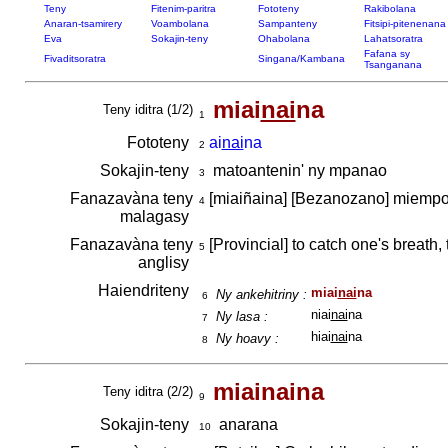
Teny
Fitenim-paritra
Fototeny
Rakibolana
Anaran-tsamirery
Voambolana
Sampanteny
Fitsipi-pitenenana
Eva
Sokajin-teny
Ohabolana
Lahatsoratra
Fafana sy
Fivaditsoratra
Singana/Kambana
Tsanganana
miai
nai
na
Teny iditra (1/2)
1
Fototeny
ai
nai
na
2
Sokajin-teny
matoantenin' ny mpanao
3
Fanazavàna teny
[miaiñaina] [Bezanozano] miem
4
malagasy
Fanazavàna teny
[Provincial] to catch one's breath,
5
anglisy
Haiendriteny
miai
nai
na
Ny ankehitriny :
6
niai
nai
na
Ny lasa :
7
hiai
nai
na
Ny hoavy :
8
miainaina
Teny iditra (2/2)
9
Sokajin-teny
anarana
10