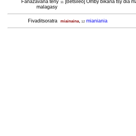
Fanazavàna teny
[Betsileo] Omby bikana tsy dia m
11
malagasy
Fivaditsoratra
,
mianiania
miainaina
12