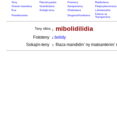
Teny
Fitenim-paritra
Fototeny
Rakibolana
Anaran-tsamirery
Voambolana
Sampanteny
Fitsipi-pitenenana
Eva
Sokajin-teny
Ohabolana
Lahatsoratra
Fafana sy
Fivaditsoratra
Singana/Kambana
Tsanganana
mibolidilidia
Teny iditra
1
Fototeny
bolidy
2
Sokajin-teny
filaza mandidin' ny matoantenin
3