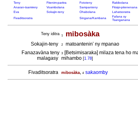
Teny
Fitenim-paritra
Fototeny
Rakibolana
Anaran-tsamirery
Voambolana
Sampanteny
Fitsipi-pitenenana
Eva
Sokajin-teny
Ohabolana
Lahatsoratra
Fafana sy
Fivaditsoratra
Singana/Kambana
Tsanganana
mibosàka
Teny iditra
1
Sokajin-teny
matoantenin' ny mpanao
2
Fanazavàna teny
[Betsimisaraka] milaza tena ho m
3
malagasy
mihambo
[
1.78
]
Fivaditsoratra
,
sakaomby
mibosàka
4