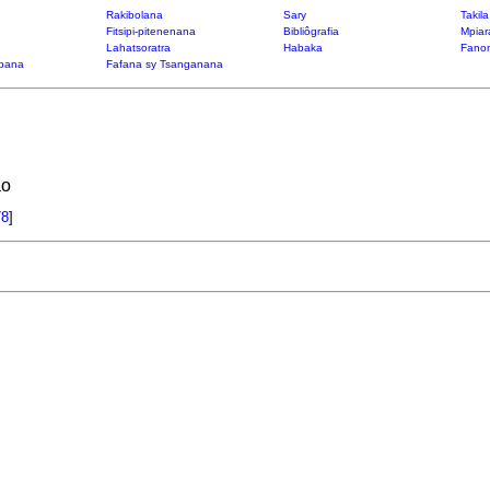
Rakibolana
Sary
Takil
Fitsipi-pitenenana
Bibliôgrafia
Mpiar
Lahatsoratra
Habaka
Fanon
bana
Fafana sy Tsanganana
ao
78
]