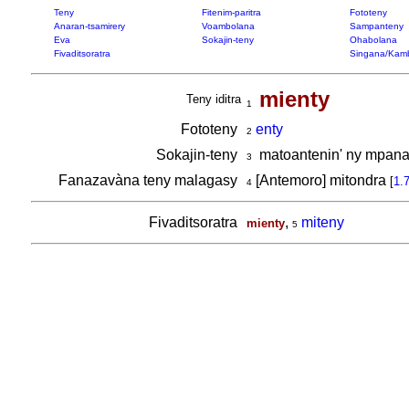
Teny
Fitenim-paritra
Fototeny
Anaran-tsamirery
Voambolana
Sampanteny
Eva
Sokajin-teny
Ohabolana
Fivaditsoratra
Singana/Kam
mienty
Teny iditra
1
Fototeny
enty
2
Sokajin-teny
matoantenin' ny mpan
3
Fanazavàna teny malagasy
[Antemoro] mitondra
[
1.
4
Fivaditsoratra
,
miteny
mienty
5