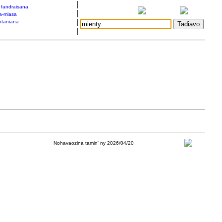
|
a fandraisana
|
a-miasa
|
taniana
|
Nohavaozina tamin' ny 2026/04/20