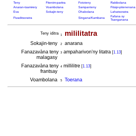
Teny
Fitenim-paritra
Fototeny
Rakibolana
Anaran-tsamirery
Voambolana
Sampanteny
Fitsipi-pitenenana
Eva
Sokajin-teny
Ohabolana
Lahatsoratra
Fafana sy
Fivaditsoratra
Singana/Kambana
Tsanganana
mililitatra
Teny iditra
1
Sokajin-teny
anarana
2
Fanazavàna teny
ampaharivon'ny litatra
[
1.13
]
3
malagasy
Fanazavàna teny
millilitre
[
1.13
]
4
frantsay
Voambolana
Toerana
5