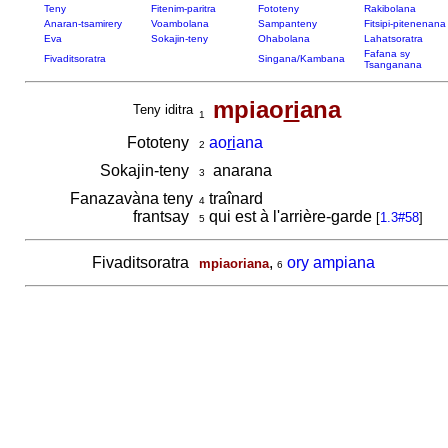
Teny
Fitenim-paritra
Fototeny
Rakibolana
Anaran-tsamirery
Voambolana
Sampanteny
Fitsipi-pitenenana
Eva
Sokajin-teny
Ohabolana
Lahatsoratra
Fafana sy
Fivaditsoratra
Singana/Kambana
Tsanganana
mpiao
ri
ana
Teny iditra
1
Fototeny
ao
ri
ana
2
Sokajin-teny
anarana
3
Fanazavàna teny
traînard
4
frantsay
qui est à l'arrière-garde
[
1.3#58
]
5
Fivaditsoratra
,
ory ampiana
mpiaoriana
6