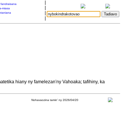
|
a fandraisana
|
a-miasa
|
taniana
|
tika hiany ny famelezan'ny Vahoaka; tafihiny, ka
Nohavaozina tamin' ny 2026/04/20