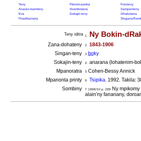
Teny
Fitenim-paritra
Fototeny
Anaran-tsamirery
Voambolana
Sampanteny
Eva
Sokajin-teny
Ohabolana
Fivaditsoratra
Singana/Kam
Ny Bokin-dRa
Teny iditra
1
Zana-dohateny
1843-1906
2
Singan-teny
bo
ky
3
Sokajin-teny
anarana (lohatenim-bok
4
Mpanoratra
Cohen-Bessy Annick
5
Mpanonta printy
Tsipika
. 1992. Takila: 3
6
Sombiny
Ny mpikomy i
7
1896/10 p. 289
alain'ny fananany, doroa