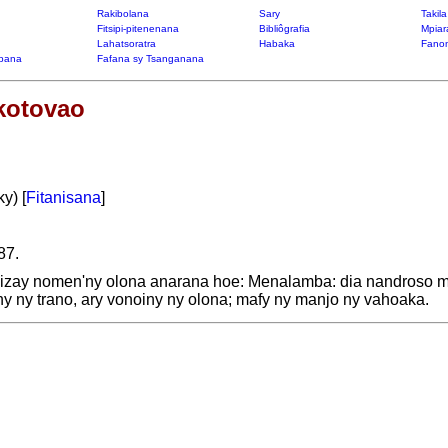
Rakibolana
Sary
Takil
Fitsipi-pitenenana
Bibliôgrafia
Mpiar
Lahatsoratra
Habaka
Fanon
bana
Fafana sy Tsanganana
kotovao
y) [
Fitanisana
]
87.
zay nomen'ny olona anarana hoe: Menalamba: dia nandroso mate
ny ny trano, ary vonoiny ny olona; mafy ny manjo ny vahoaka.