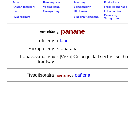
Teny
Fitenim-paritra
Fototeny
Rakibolana
Anaran-tsamirery
Voambolana
Sampanteny
Fitsipi-pitenenana
Eva
Sokajin-teny
Ohabolana
Lahatsoratra
Fafana sy
Fivaditsoratra
Singana/Kambana
Tsanganana
panane
Teny iditra
1
Fototeny
tañe
2
Sokajin-teny
anarana
3
Fanazavàna teny
[Vezo] Celui qui fait sécher, sécho
4
frantsay
Fivaditsoratra
,
pañena
panane
5