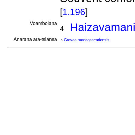
[
1.196
]
Voambolana
Haizavamani
4
Anarana ara-tsiansa
Grevea madagascariensis
5