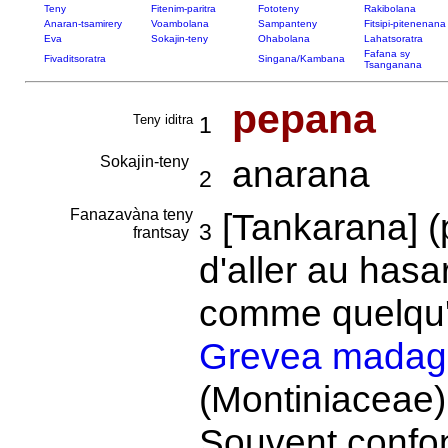
Teny
Fitenim-paritra
Fototeny
Rakibolana
Anaran-tsamirery
Voambolana
Sampanteny
Fitsipi-pitenenana
Eva
Sokajin-teny
Ohabolana
Lahatsoratra
Fafana sy
Fivaditsoratra
Singana/Kambana
Tsanganana
pepana
Teny iditra
1
Sokajin-teny
anarana
2
Fanazavàna teny
[Tankarana] (
3
frantsay
d'aller au hasa
comme quelqu'u
Grevea madaga
(Montiniaceae)
Souvent confo