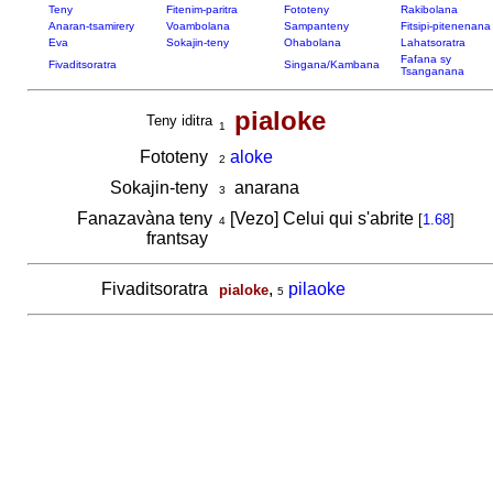
Teny
Fitenim-paritra
Fototeny
Rakibolana
Anaran-tsamirery
Voambolana
Sampanteny
Fitsipi-pitenenana
Eva
Sokajin-teny
Ohabolana
Lahatsoratra
Fafana sy
Fivaditsoratra
Singana/Kambana
Tsanganana
pialoke
Teny iditra
1
Fototeny
aloke
2
Sokajin-teny
anarana
3
Fanazavàna teny
[Vezo] Celui qui s'abrite
[
1.68
]
4
frantsay
Fivaditsoratra
,
pilaoke
pialoke
5