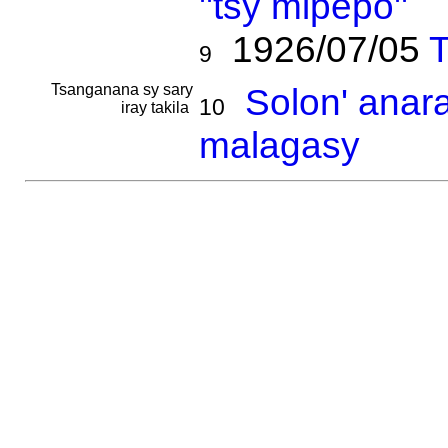
''tsy mipepo''
1926/07/05
T
9
Tsanganana sy sary
Solon' anar
10
iray takila
malagasy