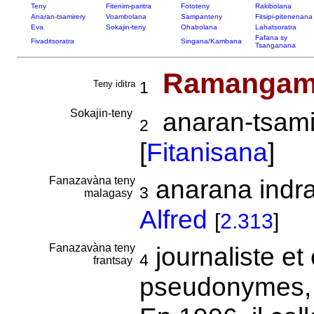
Teny
Fitenim-paritra
Fototeny
Rakibolana
Anaran-tsamirery
Voambolana
Sampanteny
Fitsipi-pitenenana
Eva
Sokajin-teny
Ohabolana
Lahatsoratra
Fafana sy
Fivaditsoratra
Singana/Kambana
Tsanganana
Ramangam
Teny iditra
1
Sokajin-teny
anaran-tsamir
2
[
Fitanisana
]
Fanazavàna teny
anarana indra
3
malagasy
Alfred
[
2.313
]
Fanazavàna teny
journaliste et 
4
frantsay
pseudonymes, 