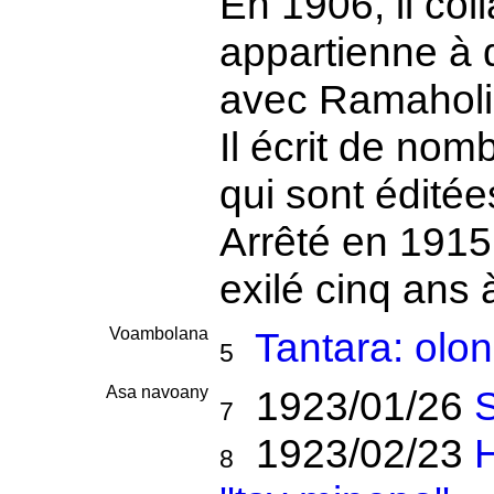
En 1906, il col
appartienne à
avec Ramaholi
Il écrit de no
qui sont éditée
Arrêté en 1915 
exilé cinq ans
Voambolana
Tantara: olo
5
Asa navoany
1923/01/26
S
7
1923/02/23
H
8