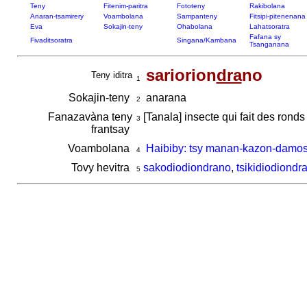
Teny
Fitenim-paritra
Fototeny
Rakibolana
Anaran-tsamirery
Voambolana
Sampanteny
Fitsipi-pitenenana
Eva
Sokajin-teny
Ohabolana
Lahatsoratra
Fafana sy
Fivaditsoratra
Singana/Kambana
Tsanganana
sariorion
dra
no
Teny iditra
1
Sokajin-teny
anarana
2
Fanazavàna teny
[Tanala] insecte qui fait des ronds 
3
frantsay
Voambolana
Haibiby: tsy manan-kazon-damos
4
Tovy hevitra
sakodiodiondrano
,
tsikidiodiondr
5