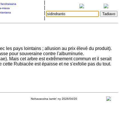
|
a fandraisana
|
a-miasa
|
taniana
|
avec les pays lointains ; allusion au prix élevé du produit).
asse pour souveraine contre l'albuminurie.
ae). Mais cet arbre est extrêmement commun et il serait
 cette Rubiacée est épaisse et ne s'exfolie pas du tout.
Nohavaozina tamin' ny 2026/04/20