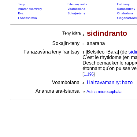
Teny
Fitenim-paritra
Fototeny
Anaran-tsamirery
Voambolana
Sampanteny
Eva
Sokajin-teny
Ohabolana
Fivaditsoratra
Singana/Kam
sidindranto
Teny iditra
1
Sokajin-teny
anarana
2
Fanazavàna teny frantsay
[Betsileo+Bara] (de
sid
3
C'est le rhytidome (en ma
Descheemaeker le rapp
étonnant qu'on puisse ven
[
1.196
]
Voambolana
Haizavamaniry: hazo
4
Anarana ara-tsiansa
Adina microcephala
5