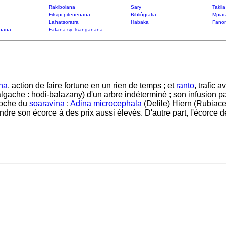
Rakibolana
Sary
Takil
Fitsipi-pitenenana
Bibliôgrafia
Mpiar
Lahatsoratra
Habaka
Fanon
bana
Fafana sy Tsanganana
ina
, action de faire fortune en un rien de temps ; et
ranto
, trafic 
lgache : hodi-balazany) d'un arbre indéterminé ; son infusion p
roche du
soaravina
:
Adina microcephala
(Delile) Hiern (Rubiace
dre son écorce à des prix aussi élevés. D'autre part, l'écorce de