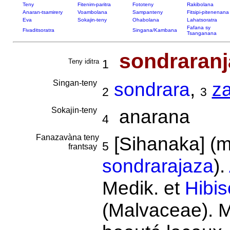
Teny
Fitenim-paritra
Fototeny
Rakibolana
Anaran-tsamirery
Voambolana
Sampanteny
Fitsipi-pitenenana
Eva
Sokajin-teny
Ohabolana
Lahatsoratra
Fafana sy
Fivaditsoratra
Singana/Kambana
Tsanganana
sondraranj
Teny iditra
1
Singan-teny
sondrara
,
z
2
3
Sokajin-teny
anarana
4
Fanazavàna teny
[Sihanaka] (
5
frantsay
sondrarajaza
).
Medik. et
Hibis
(Malvaceae). M