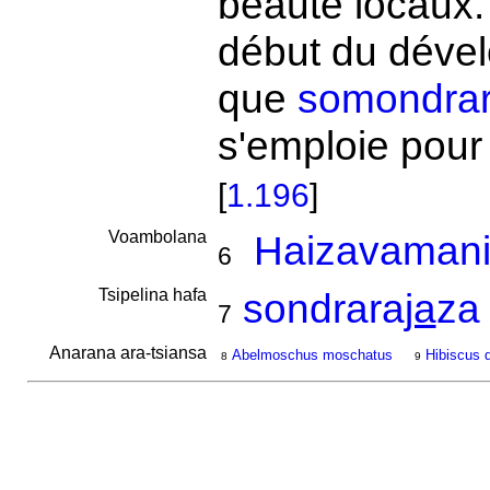
beauté locaux.
début du dével
que
somondra
s'emploie pour 
[
1.196
]
Voambolana
Haizavamani
6
Tsipelina hafa
sondrara
ja
za
7
Anarana ara-tsiansa
Abelmoschus moschatus
Hibiscus d
8
9