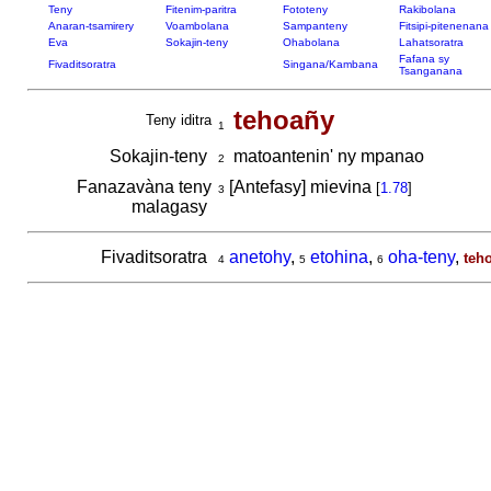
Teny
Fitenim-paritra
Fototeny
Rakibolana
Anaran-tsamirery
Voambolana
Sampanteny
Fitsipi-pitenenana
Eva
Sokajin-teny
Ohabolana
Lahatsoratra
Fafana sy
Fivaditsoratra
Singana/Kambana
Tsanganana
tehoañy
Teny iditra
1
Sokajin-teny
matoantenin' ny mpanao
2
Fanazavàna teny
[Antefasy] mievina
[
1.78
]
3
malagasy
Fivaditsoratra
anetohy
,
etohina
,
oha-teny
,
teh
4
5
6