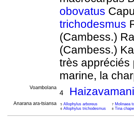
obovatus
Capur
trichodesmus
R
(Cambess.) Ra
(Cambess.) Ka
très appréciés 
marine, la cha
Voambolana
Haizavamani
4
Anarana ara-tsiansa
Allophylus arboreus
Molinaea t
5
7
Allophylus trichodesmus
Tina chapel
6
8