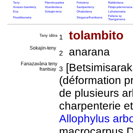
Teny
Fitenim-paritra
Fototeny
Rakibolana
Anaran-tsamirery
Voambolana
Sampanteny
Fitsipi-pitenenana
Eva
Sokajin-teny
Ohabolana
Lahatsoratra
Fafana sy
Fivaditsoratra
Singana/Kambana
Tsanganana
tolambito
Teny iditra
1
Sokajin-teny
anarana
2
Fanazavàna teny
[Betsimisara
3
frantsay
(déformation p
de plusieurs ar
charpenterie et
Allophylus arb
macrocarpus Da