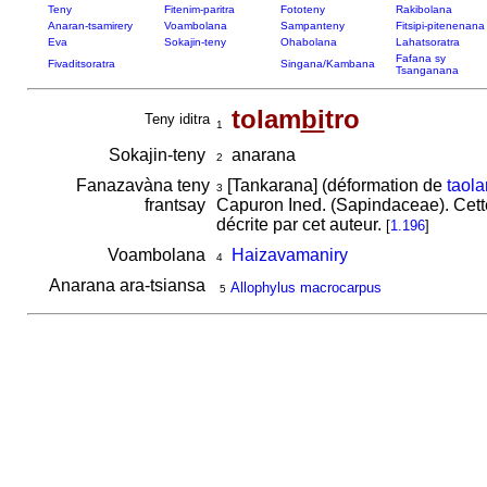
Teny
Fitenim-paritra
Fototeny
Rakibolana
Anaran-tsamirery
Voambolana
Sampanteny
Fitsipi-pitenenana
Eva
Sokajin-teny
Ohabolana
Lahatsoratra
Fafana sy
Fivaditsoratra
Singana/Kambana
Tsanganana
tolam
bi
tro
Teny iditra
1
Sokajin-teny
anarana
2
Fanazavàna teny
[Tankarana] (déformation de
taola
3
frantsay
Capuron Ined. (Sapindaceae). Cette
décrite par cet auteur.
[
1.196
]
Voambolana
Haizavamaniry
4
Anarana ara-tsiansa
Allophylus macrocarpus
5