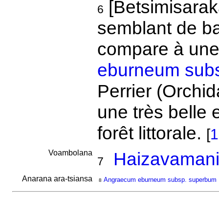
[Betsimisarak
6
semblant de ban
compare à une
eburneum sub
Perrier (Orchid
une très belle
forêt littorale.
[
1
Voambolana
Haizavamani
7
Anarana ara-tsiansa
Angraecum eburneum subsp. superbum
8