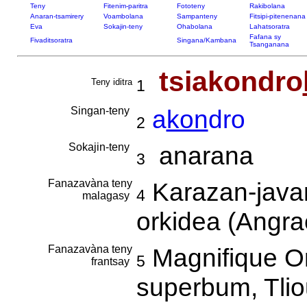
Teny
Fitenim-paritra
Fototeny
Rakibolana
Anaran-tsamirery
Voambolana
Sampanteny
Fitsipi-pitenenana
Eva
Sokajin-teny
Ohabolana
Lahatsoratra
Fafana sy
Fivaditsoratra
Singana/Kambana
Tsanganana
tsiakondro
Teny iditra
1
Singan-teny
a
kon
dro
2
Sokajin-teny
anarana
3
Fanazavàna teny
Karazan-javam
4
malagasy
orkidea (Angr
Fanazavàna teny
Magnifique O
5
frantsay
superbum, Tli