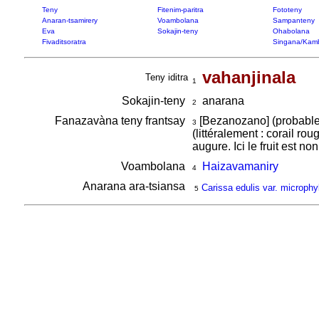
Teny
Fitenim-paritra
Fototeny
Anaran-tsamirery
Voambolana
Sampanteny
Eva
Sokajin-teny
Ohabolana
Fivaditsoratra
Singana/Kam
vahanjinala
Teny iditra
1
Sokajin-teny
anarana
2
Fanazavàna teny frantsay
[Bezanozano] (probabl
3
(littéralement : corail r
augure. Ici le fruit est 
Voambolana
Haizavamaniry
4
Anarana ara-tsiansa
Carissa edulis var. microphy
5