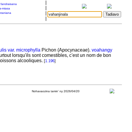
|
a fandraisana
|
a-miasa
|
taniana
|
lis var. microphylla
Pichon (Apocynaceae).
voahangy
urtout lorsqu'ils sont comestibles, c'est un nom de bon
 boissons alcooliques.
[
1.196
]
Nohavaozina tamin' ny 2026/04/20