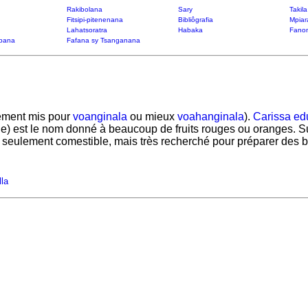
Rakibolana
Sary
Takil
Fitsipi-pitenenana
Bibliôgrafia
Mpiar
Lahatsoratra
Habaka
Fanon
bana
Fafana sy Tsanganana
ement mis pour
voanginala
ou mieux
voahanginala
).
Carissa edu
ouge) est le nom donné à beaucoup de fruits rouges ou oranges. S
non seulement comestible, mais très recherché pour préparer des
lla