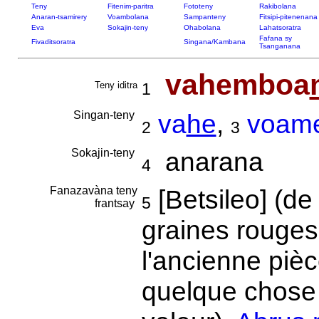
Teny
Fitenim-paritra
Fototeny
Rakibolana
Anaran-tsamirery
Voambolana
Sampanteny
Fitsipi-pitenenana
Eva
Sokajin-teny
Ohabolana
Lahatsoratra
Fafana sy
Fivaditsoratra
Singana/Kambana
Tsanganana
vahemboa
Teny iditra
1
Singan-teny
va
he
,
voam
2
3
Sokajin-teny
anarana
4
Fanazavàna teny
[Betsileo] (d
5
frantsay
graines rouges 
l'ancienne piè
quelque chose