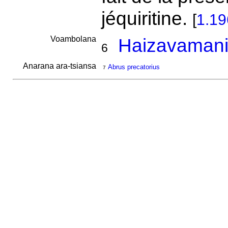
jéquiritine.
[
1.19
Voambolana
Haizavamanir
6
Anarana ara-tsiansa
Abrus precatorius
7