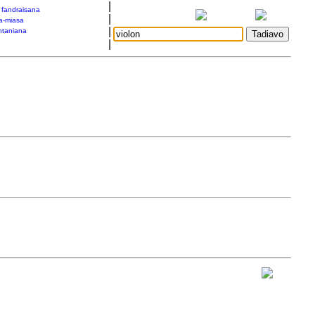
|
a fandraisana
|
a-miasa
|
taniana
|