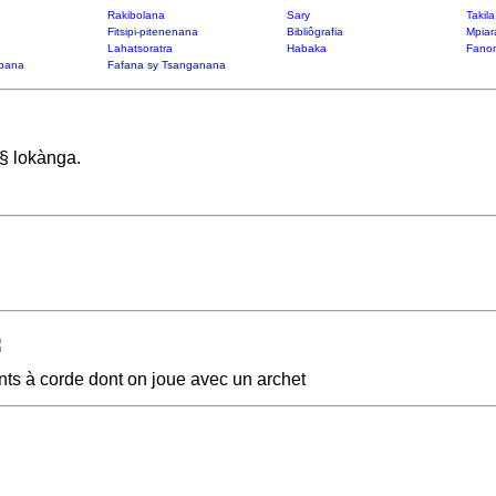
Rakibolana
Sary
Takil
Fitsipi-pitenenana
Bibliôgrafia
Mpiar
Lahatsoratra
Habaka
Fanon
bana
Fafana sy Tsanganana
 § lokànga.
ents à corde dont on joue avec un archet