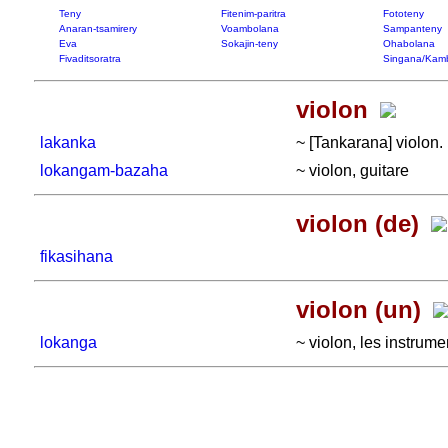
Teny
Fitenim-paritra
Fototeny
Anaran-tsamirery
Voambolana
Sampanteny
Eva
Sokajin-teny
Ohabolana
Fivaditsoratra
Singana/Kam
violon
lakanka
~ [Tankarana] violon.
lokangam-bazaha
~ violon, guitare
violon (de)
fikasihana
violon (un)
lokanga
~ violon, les instrum