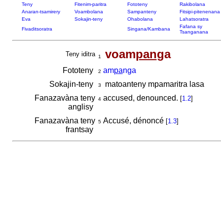
Teny
Fitenim-paritra
Fototeny
Rakibolana
Anaran-tsamirery
Voambolana
Sampanteny
Fitsipi-pitenenana
Eva
Sokajin-teny
Ohabolana
Lahatsoratra
Fafana sy
Fivaditsoratra
Singana/Kambana
Tsanganana
voam
pan
ga
Teny iditra
1
Fototeny
am
pa
nga
2
Sokajin-teny
matoanteny mpamaritra lasa
3
Fanazavàna teny
accused, denounced.
[
1.2
]
4
anglisy
Fanazavàna teny
Accusé, dénoncé
[
1.3
]
5
frantsay