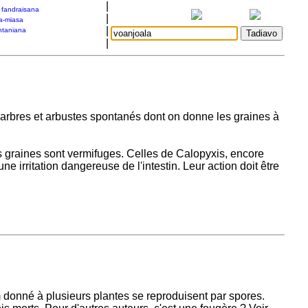
|
a fandraisana
|
a-miasa
|
taniana
|
 arbres et arbustes spontanés dont on donne les graines à
 graines sont vermifuges. Celles de Calopyxis, encore
ne irritation dangereuse de l'intestin. Leur action doit être
om donné à plusieurs plantes se reproduisent par spores.