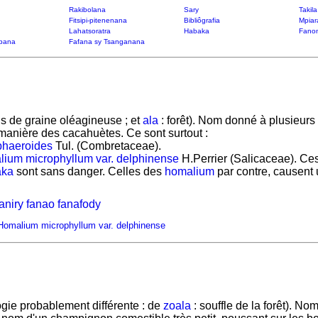
Rakibolana
Sary
Takil
Fitsipi-pitenenana
Bibliôgrafia
Mpiar
Lahatsoratra
Habaka
Fanon
bana
Fafana sy Tsanganana
s de graine oléagineuse ; et
ala
: forêt). Nom donné à plusieurs
 manière des cacahuètes. Ce sont surtout :
phaeroides
Tul. (Combretaceae).
ium microphyllum var. delphinense
H.Perrier (Salicaceae). Ces
aka
sont sans danger. Celles des
homalium
par contre, causent u
niry fanao fanafody
Homalium microphyllum var. delphinense
ie probablement différente : de
zoala
: souffle de la forêt). N