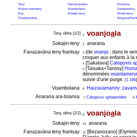
Teny
Fitenim-paritra
Fototeny
Anaran-tsamirery
Voambolana
Sampanteny
Eva
Sokajin-teny
Ohabolana
Fivaditsoratra
Singana/Kam
voanjo
a
la
Teny iditra (1/2)
1
Sokajin-teny
anarana
2
Fanazavàna teny frantsay
(de
voanjo
: dans le sen
3
croquer aux enfants à la
[Sakalava]
Calopyxis s
4
[Taisaka+Tanosy]
Homal
5
dénommées
voantamen
suivie d'une purge.
[
1.196
]
Voambolana
Haizavamaniry: zavama
6
Anarana ara-tsiansa
Calopyxis sphaeroides
7
8
voanjo
a
la
Teny iditra (2/2)
9
Sokajin-teny
anarana
10
Fanazavàna teny frantsay
[Bezanozano] (Etymolog
11