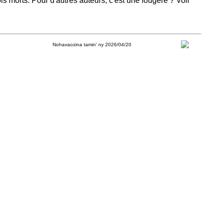
is morts. Pour d'autres auteurs, c'est une fougère ? Voir
Nohavaozina tamin' ny 2026/04/20