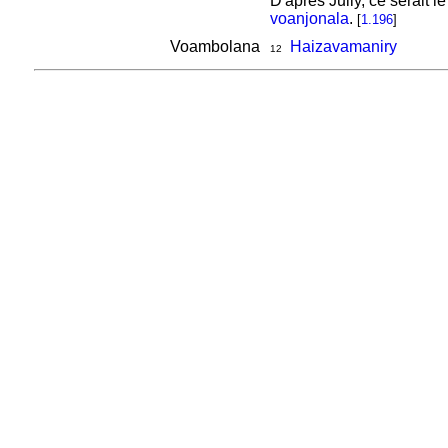
D'après Jully, ce serait 
voanjonala
.
[
1.196
]
Voambolana
Haizavamaniry
12