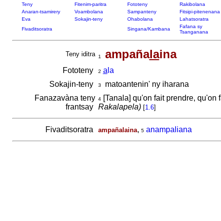
Teny
Fitenim-paritra
Fototeny
Rakibolana
Anaran-tsamirery
Voambolana
Sampanteny
Fitsipi-pitenenana
Eva
Sokajin-teny
Ohabolana
Lahatsoratra
Fafana sy
Fivaditsoratra
Singana/Kambana
Tsanganana
ampaña
la
ina
Teny iditra
1
Fototeny
a
la
2
Sokajin-teny
matoantenin' ny iharana
3
Fanazavàna teny
[Tanala] qu'on fait prendre, qu'on 
4
frantsay
Rakalapela)
[
1.6
]
Fivaditsoratra
,
anampaliana
ampañalaina
5