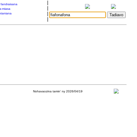
|
a fandraisana
|
a-miasa
|
taniana
|
Nohavaozina tamin' ny 2026/04/19