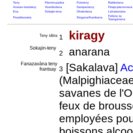
Teny
Fitenim-paritra
Fototeny
Rakibolana
Anaran-tsamirery
Voambolana
Sampanteny
Fitsipi-pitenenana
Eva
Sokajin-teny
Ohabolana
Lahatsoratra
Fafana sy
Fivaditsoratra
Singana/Kambana
Tsanganana
kiragy
Teny iditra
1
Sokajin-teny
anarana
2
Fanazavàna teny
[Sakalava]
Ac
3
frantsay
(Malpighiaceae
savanes de l'Ou
feux de brouss
employées pour
boissons alcool