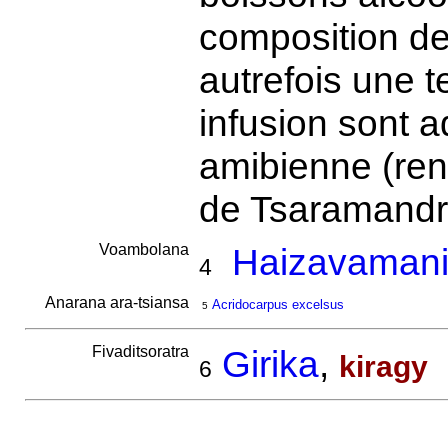
composition d
autrefois une t
infusion sont a
amibienne (ren
de Tsaramandr
Voambolana
Haizavamani
4
Anarana ara-tsiansa
Acridocarpus excelsus
5
Fivaditsoratra
Girika
,
kiragy
6