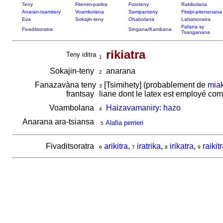
Teny
Fitenim-paritra
Fototeny
Rakibolana
Anaran-tsamirery
Voambolana
Sampanteny
Fitsipi-pitenenana
Eva
Sokajin-teny
Ohabolana
Lahatsoratra
Fafana sy
Fivaditsoratra
Singana/Kambana
Tsanganana
rikiatra
Teny iditra
1
Sokajin-teny
anarana
2
Fanazavàna teny
[Tsimihety] (probablement de
miak
3
frantsay
liane dont le latex est employé c
Voambolana
Haizavamaniry: hazo
4
Anarana ara-tsiansa
Alafia perrieri
5
Fivaditsoratra
arikitra
,
iratrika
,
irikatra
,
raikit
6
7
8
9