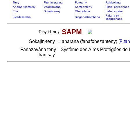
Teny
Fitenim-paritra
Fototeny
Rakibolana
Anaran-tsamirery
Voambolana
Sampanteny
Fitsipi-pitenenana
Eva
Sokajin-teny
Ohabolana
Lahatsoratra
Fafana sy
Fivaditsoratra
Singana/Kambana
Tsanganana
SAPM
Teny iditra
1
Sokajin-teny
anarana (fanafohezanteny) [
Fita
2
Fanazavàna teny
Système des Aires Protégées de
3
frantsay