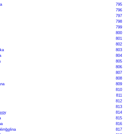
na
795
796
797
798
799
800
801
802
ka
803
a
804
a
805
806
807
808
ana
809
810
811
812
813
vo
y
814
a
815
na
816
olim
bo
lina
817