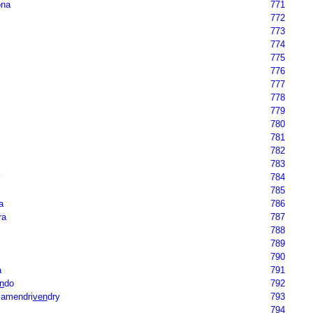
ona
771
772
773
774
775
776
777
778
779
780
781
782
783
y
784
785
a
786
ra
787
788
789
790
a
791
n
do
792
mamendri
ven
dry
793
794