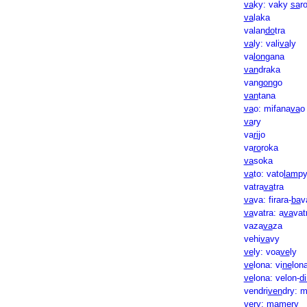
va
ky: vaky
sa
r
va
laka
valan
do
tra
va
ly: vali
va
ly
va
lon
gana
van
draka
van
gon
go
van
tana
va
o: mifana
va
o
va
ry
va
ri
jo
va
ro
roka
va
soka
va
to: vato
lam
p
vatra
va
tra
va
va: firara-
ba
v
va
vatra: a
va
vat
vaza
va
za
vehi
va
vy
ve
ly: voa
ve
ly
ve
lona: vi
ne
lon
ve
lona: velon-
di
vendri
ven
dry: 
ve
ry: ma
me
ry