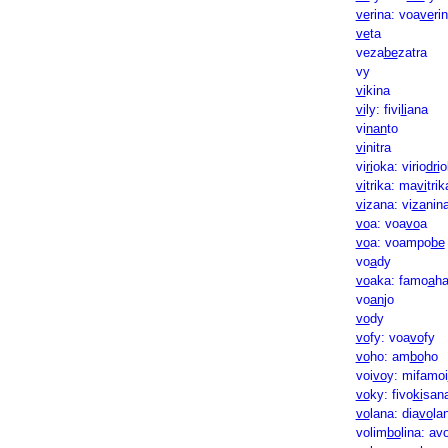
ve
rina: voa
ve
ri
ve
ta
veza
be
zatra
vy
vi
kina
vi
ly: fivi
li
ana
vi
nan
to
vi
nitra
vi
ri
oka: virio
dri
o
vi
trika: ma
vi
trik
vi
zana: vi
za
nin
vo
a: voa
vo
a
vo
a: voampo
be
vo
a
dy
vo
aka: famo
a
h
vo
an
jo
vo
dy
vo
fy: voa
vo
fy
vo
ho: am
bo
ho
voi
vo
y: mifamoi
vo
ky: fivo
ki
san
vo
lana: dia
vo
la
volim
bo
lina: av