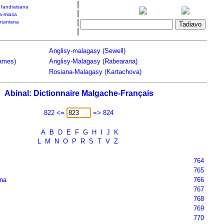
|
a fandraisana
|
a-miasa
|
taniana
|
Anglisy-malagasy (Sewell)
James)
Anglisy-Malagasy (Rabearana)
Rosiana-Malagasy (Kartachova)
Abinal: Dictionnaire Malgache-Français
822 <=
=> 824
A
B
D
E
F
G
H
I
J
K
L
M
N
O
P
R
S
T
V
Z
764
765
na
766
767
768
769
770