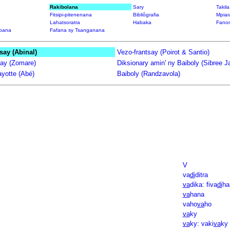
Rakibolana
Sary
Takil
Fitsipi-pitenenana
Bibliôgrafia
Mpiar
Lahatsoratra
Habaka
Fanon
bana
Fafana sy Tsanganana
say (Abinal)
Vezo-frantsay (Poirot & Santio)
say (Zomare)
Diksionary amin' ny Baiboly (Sibree 
yotte (Abé)
Baiboly (Randzavola)
V
va
di
ditra
va
dika: fiva
di
ha
va
hana
vaho
va
ho
va
ky
va
ky: vaki
va
ky