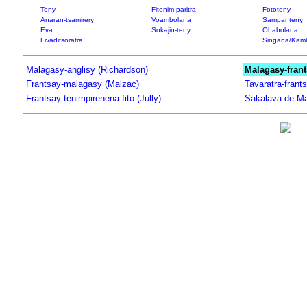
Teny
Fitenim-paritra
Fototeny
Anaran-tsamirery
Voambolana
Sampanteny
Eva
Sokajin-teny
Ohabolana
Fivaditsoratra
Singana/Kam
Malagasy-anglisy (Richardson)
Malagasy-frant
Frantsay-malagasy (Malzac)
Tavaratra-frant
Frantsay-tenimpirenena fito (Jully)
Sakalava de Ma