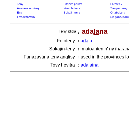
Teny
Fitenim-paritra
Fototeny
Anaran-tsamirery
Voambolana
Sampanteny
Eva
Sokajin-teny
Ohabolana
Fivaditsoratra
Singana/Kam
ada
la
na
Teny iditra
1
Fototeny
a
da
la
2
Sokajin-teny
matoantenin' ny iharan
3
Fanazavàna teny anglisy
used in the provinces f
4
Tovy hevitra
adalaina
5