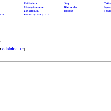
Rakibolana
Sary
Takil
Fitsipi-pitenenana
Bibliôgrafia
Mpiar
Lahatsoratra
Habaka
Fanon
bana
Fafana sy Tsanganana
a
or
adalaina
[
1.2
]