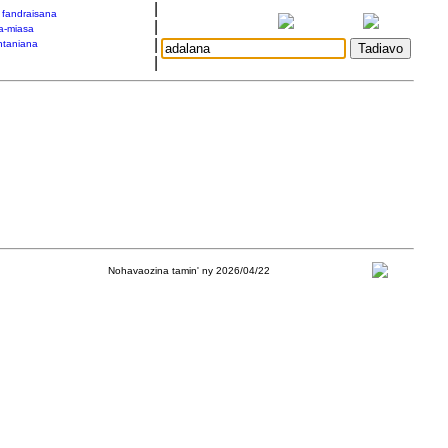
|
a fandraisana
|
a-miasa
|
taniana
|
Nohavaozina tamin' ny 2026/04/22