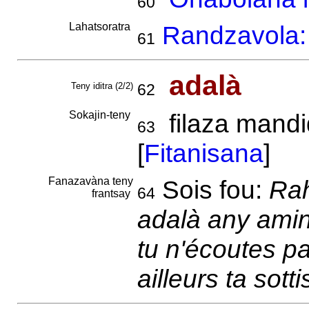
60
Lahatsoratra
Randzavola: 
61
adalà
Teny iditra (2/2)
62
Sokajin-teny
filaza mandi
63
[
Fitanisana
]
Fanazavàna teny
Sois fou:
Rah
64
frantsay
adalà any amin
tu n'écoutes p
ailleurs ta sotti