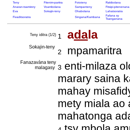
Teny
Fitenim-paritra
Fototeny
Rakibolana
Anaran-tsamirery
Voambolana
Sampanteny
Fitsipi-pitenenana
Eva
Sokajin-teny
Ohabolana
Lahatsoratra
Fafana sy
Fivaditsoratra
Singana/Kambana
Tsanganana
a
da
la
Teny iditra (1/2)
1
Sokajin-teny
mpamaritra
2
Fanazavàna teny
enti-milaza o
3
malagasy
marary saina k
mahay misafidy;
mety miala ao 
mahatonga ad
tsy mbola amp
4