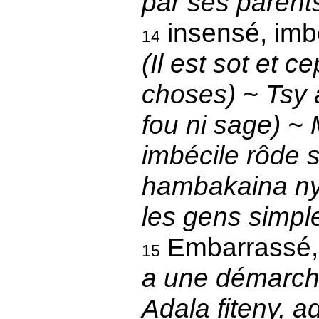
par ses parent
insensé, imbé
14
(Il est sot et 
choses) ~ Tsy a
fou ni sage) ~ 
imbécile rôde 
hambakaina ny 
les gens simpl
Embarrassé, 
15
a une démarche
Adala fiteny, ad