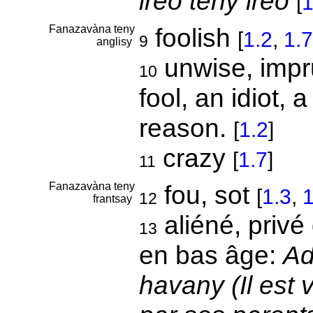
ireo teny ireo
[
1
Fanazavàna teny
foolish
[
1.2
,
1.7
9
anglisy
unwise, impru
10
fool, an idiot, 
reason.
[
1.2
]
crazy
[
1.7
]
11
Fanazavàna teny
fou, sot
[
1.3
,
1
12
frantsay
aliéné, privé
13
en bas âge:
Ad
havany (Il est v