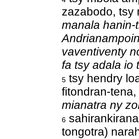
zazabodo, tsy
manala hanin-t
Andrianampoini
vaventiventy n
fa tsy adala io
tsy hendry loa
5
fitondran-tena
mianatra ny zo
sahirankirana
6
tongotra) nara