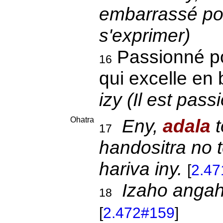
embarrassé pour
s'exprimer)
Passionné pou
16
qui excelle en
izy (Il est pass
Ohatra
Eny,
adala
t
17
handositra no 
hariva iny.
[
2.47
Izaho angah
18
[
2.472#159
]