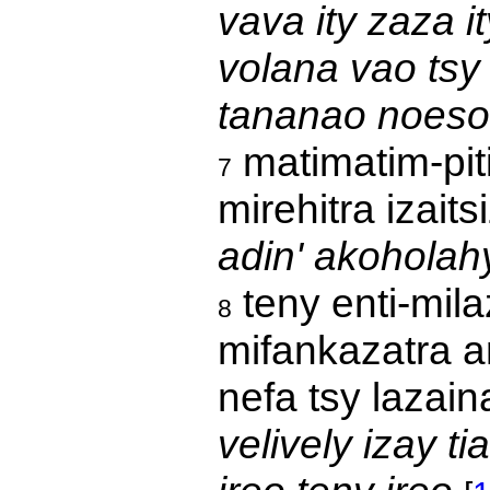
vava ity zaza i
volana vao tsy
tananao noesor
matimatim-pitia
7
mirehitra izaits
adin' akoholah
teny enti-mila
8
mifankazatra a
nefa tsy lazai
velively izay t