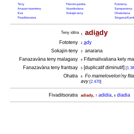
Teny
Fitenim-paritra
Fototeny
Anaran-tsamirery
Voambolana
Sampanteny
Eva
Sokajin-teny
Ohabolana
Fivaditsoratra
Singana/Kam
adi
a
dy
Teny iditra
1
Fototeny
a
dy
2
Sokajin-teny
anarana
3
Fanazavàna teny malagasy
Fifamalivaliana kely ma
4
Fanazavàna teny frantsay
[duplicatif diminutif]
[
1.3
5
Ohatra
Fo mamelovelon'ny fita
6
avy
[
2.470
]
Fivaditsoratra
,
adidia
,
diadia
adiady
7
8