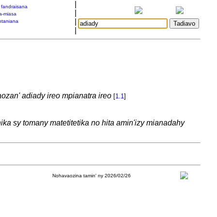
|
a fandraisana
|
a-miasa
|
taniana
|
laozan' adiady ireo mpianatra ireo
[
1.1
]
ika sy tomany matetitetika no hita amin'izy mianadahy
Nohavaozina tamin' ny 2026/02/26