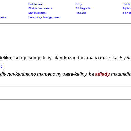
Rakibolana
Sary
Takil
Fitsipi-pitenenana
Bibliôgrafia
Mpiar
Lahatsoratra
Habaka
Fanon
bana
Fafana sy Tsanganana
tetika, tsongotsongo teny, fifandrozandrozanana matetika:
tsy i
#3
]
diavan-kanina no mameno ny tratra-keliny, ka
adiady
madinidin