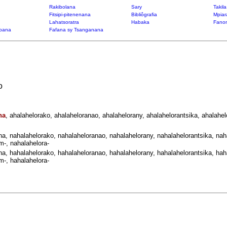
Rakibolana
Sary
Takil
Fitsipi-pitenenana
Bibliôgrafia
Mpiar
Lahatsoratra
Habaka
Fanon
bana
Fafana sy Tsanganana
o
na
, ahalahelorako, ahalaheloranao, ahalahelorany, ahalahelorantsika, ahalahel
na, nahalahelorako, nahalaheloranao, nahalahelorany, nahalahelorantsika, naha
m-, nahalahelora-
na, hahalahelorako, hahalaheloranao, hahalahelorany, hahalahelorantsika, haha
m-, hahalahelora-