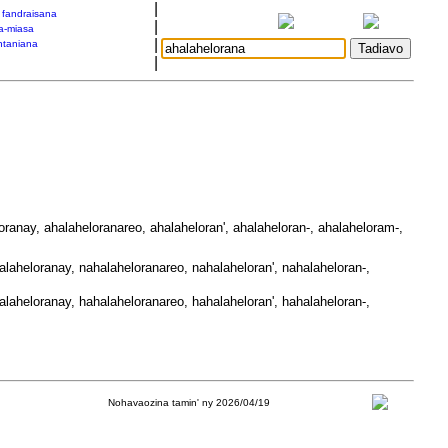
|
a fandraisana
|
a-miasa
|
taniana
|
oranay, ahalaheloranareo, ahalaheloran', ahalaheloran-, ahalaheloram-,
laheloranay, nahalaheloranareo, nahalaheloran', nahalaheloran-,
laheloranay, hahalaheloranareo, hahalaheloran', hahalaheloran-,
Nohavaozina tamin' ny 2026/04/19