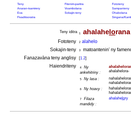
Teny
Fitenim-paritra
Fototeny
Anaran-tsamirery
Voambolana
Sampanteny
Eva
Sokajin-teny
Ohabolana
Fivaditsoratra
Singana/Kam
ahalahe
lo
rana
Teny iditra
1
Fototeny
alahelo
2
Sokajin-teny
matoantenin' ny famen
3
Fanazavàna teny anglisy
[
1.2
]
Haiendriteny
ahalahelora
Ny
4
ahalahelora-
ankehitriny :
nahalahelora
Ny lasa :
5
nahalahelora
hahalahelora
Ny hoavy :
6
hahalahelora
ahalahe
lo
ry
Filaza
7
mandidy :