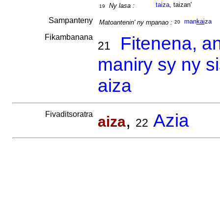
taiza
, taizan'
Ny lasa :
19
Sampanteny
man
kai
za
Matoantenin' ny mpanao :
20
Fikambanana
Fitenena, a
21
maniry sy ny s
aiza
Fivaditsoratra
,
Azia
aiza
22