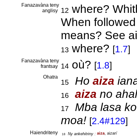
Fanazavàna teny
where? Whith
12
anglisy
When followed 
means? See a
where?
[
1.7
]
13
Fanazavàna teny
où?
[
1.8
]
14
frantsay
Ohatra
Ho
aiza
iana
15
aiza
no ahal
16
Mba lasa ko
17
moa!
[
2.4#129
]
Haiendriteny
aiza
, aizan'
Ny ankehitriny :
18