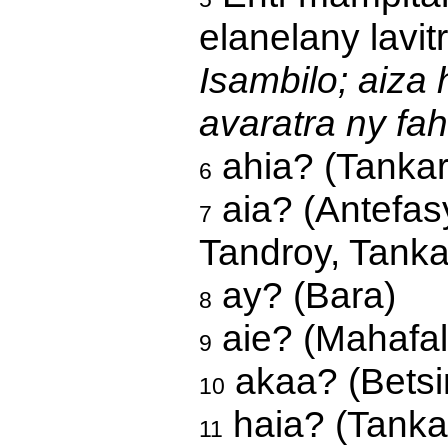
elanelany lavit
Isambilo; aiza 
avaratra ny fah
ahia? (Tanka
6
aia? (Antefasy
7
Tandroy, Tanka
ay? (Bara)
8
aie? (Mahafal
9
akaa? (Betsi
10
haia? (Tank
11