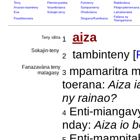
Teny
Fitenim-paritra
Fototeny
Rakibolana
Anaran-tsamirery
Voambolana
Sampanteny
Fitsipi-pitenenana
Eva
Sokajin-teny
Ohabolana
Lahatsoratra
Fafana sy
Fivaditsoratra
Singana/Kambana
Tsanganana
ai
za
Teny iditra
1
Sokajin-teny
tambinteny [
2
Fanazavàna teny
mpamaritra m
3
malagasy
toerana:
Aiza 
ny rainao?
Enti-miangavy
4
nday:
Aiza io b
Enti-mampitah
5