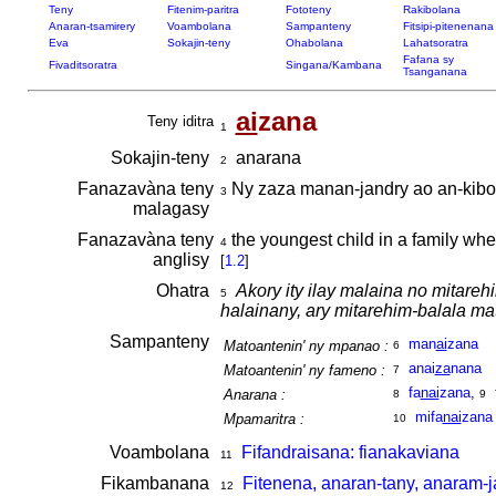
Teny
Fitenim-paritra
Fototeny
Rakibolana
Anaran-tsamirery
Voambolana
Sampanteny
Fitsipi-pitenenana
Eva
Sokajin-teny
Ohabolana
Lahatsoratra
Fafana sy
Fivaditsoratra
Singana/Kambana
Tsanganana
ai
zana
Teny iditra
1
Sokajin-teny
anarana
2
Fanazavàna teny
Ny zaza manan-jandry ao an-kibo
3
malagasy
Fanazavàna teny
the youngest child in a family whe
4
anglisy
[
1.2
]
Ohatra
Akory ity ilay malaina no mitareh
5
halainany, ary mitarehim-balala ma
Sampanteny
man
ai
zana
Matoantenin' ny mpanao :
6
anai
za
nana
Matoantenin' ny fameno :
7
fa
nai
zana
,
Anarana :
8
9
mifa
nai
zana
Mpamaritra :
10
Voambolana
Fifandraisana: fianakaviana
11
Fikambanana
Fitenena, anaran-tany, anaram-j
12