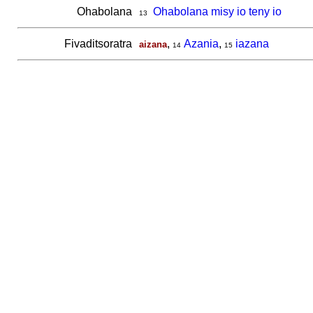
Ohabolana
Ohabolana misy io teny io
13
Fivaditsoratra
,
Azania
,
iazana
aizana
14
15