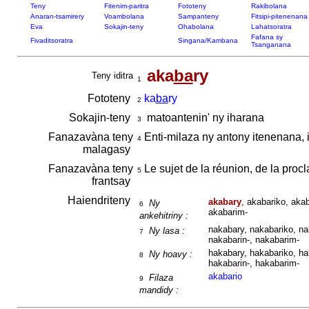
Teny
Fitenim-paritra
Fototeny
Rakibolana
Anaran-tsamirery
Voambolana
Sampanteny
Fitsipi-pitenenana
Eva
Sokajin-teny
Ohabolana
Lahatsoratra
Fafana sy
Fivaditsoratra
Singana/Kambana
Tsanganana
aka
ba
ry
Teny iditra
1
Fototeny
ka
ba
ry
2
Sokajin-teny
matoantenin' ny iharana
3
Fanazavàna teny
Enti-milaza ny antony itenenana,
4
malagasy
Fanazavàna teny
Le sujet de la réunion, de la proc
5
frantsay
Haiendriteny
akabary
, akabariko, akab
Ny
6
akabarim-
ankehitriny :
nakabary, nakabariko, na
Ny lasa :
7
nakabarin-, nakabarim-
hakabary, hakabariko, ha
Ny hoavy :
8
hakabarin-, hakabarim-
akabario
Filaza
9
mandidy :