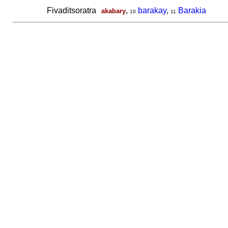
Fivaditsoratra
,
barakay
,
Barakia
akabary
10
11