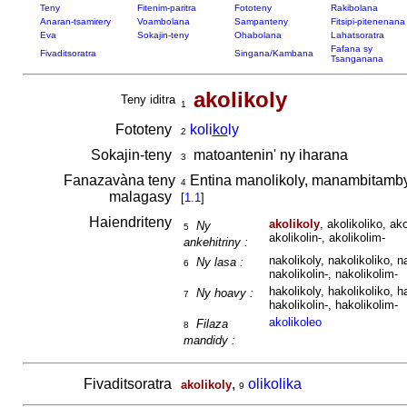
Teny
Fitenim-paritra
Fototeny
Rakibolana
Anaran-tsamirery
Voambolana
Sampanteny
Fitsipi-pitenenana
Eva
Sokajin-teny
Ohabolana
Lahatsoratra
Fafana sy
Fivaditsoratra
Singana/Kambana
Tsanganana
akolikoly
Teny iditra
1
Fototeny
koli
ko
ly
2
Sokajin-teny
matoantenin' ny iharana
3
Fanazavàna teny
Entina manolikoly, manambitamb
4
malagasy
[
1.1
]
Haiendriteny
akolikoly
, akolikoliko, ako
Ny
5
akolikolin-, akolikolim-
ankehitriny :
nakolikoly, nakolikoliko, na
Ny lasa :
6
nakolikolin-, nakolikolim-
hakolikoly, hakolikoliko, ha
Ny hoavy :
7
hakolikolin-, hakolikolim-
akolikoleo
Filaza
8
mandidy :
Fivaditsoratra
,
olikolika
akolikoly
9