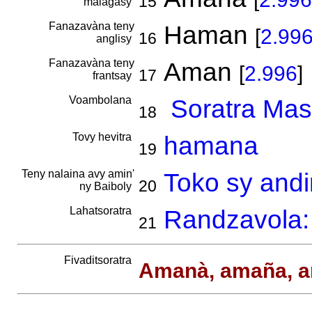
15
malagasy
Fanazavàna teny
Haman
[
2.99
16
anglisy
Fanazavàna teny
Aman
[
2.996
]
17
frantsay
Voambolana
Soratra Mas
18
Tovy hevitra
hamana
19
Teny nalaina avy amin'
Toko sy and
20
ny Baiboly
Lahatsoratra
Randzavola:
21
Fivaditsoratra
Amanà, amaña, 