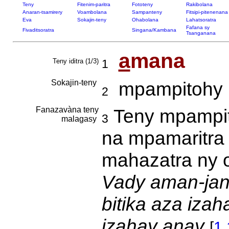
Teny
Fitenim-paritra
Fototeny
Rakibolana
Anaran-tsamirery
Voambolana
Sampanteny
Fitsipi-pitenenana
Eva
Sokajin-teny
Ohabolana
Lahatsoratra
Fafana sy
Fivaditsoratra
Singana/Kambana
Tsanganana
a
mana
Teny iditra (1/3)
1
Sokajin-teny
mpampitohy 
2
Fanazavàna teny
Teny mpampit
3
malagasy
na mpamaritra 
mahazatra ny 
Vady aman-jan
bitika aza iza
izahay anay
[
1.