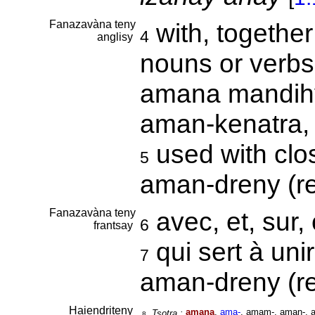
Fanazavàna teny
with, together
4
anglisy
nouns or verbs
amana mandihy.
aman-kenatra,
used with clos
5
aman-dreny (re
Fanazavàna teny
avec, et, sur,
6
frantsay
qui sert à uni
7
aman-dreny (re
Haiendriteny
amana
,
ama-
, amam-, aman-, 
Tsotra :
8