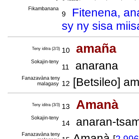
Fikambanana
Fitenena, an
9
sy ny sisa mii
amaña
Teny iditra (2/3)
10
Sokajin-teny
anarana
11
Fanazavàna teny
[Betsileo] a
12
malagasy
Amanà
Teny iditra (3/3)
13
Sokajin-teny
anaran-tsamir
14
Fanazavàna teny
Amanà
[
2.996